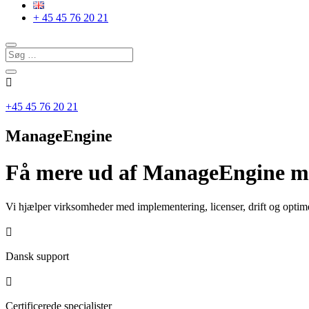
+ 45 45 76 20 21

+45 45 76 20 21
ManageEngine
Få mere ud af ManageEngine me
Vi hjælper virksomheder med implementering, licenser, drift og optime

Dansk support

Certificerede specialister