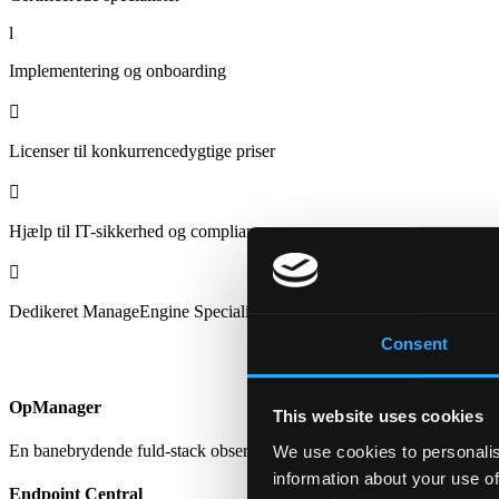
l
Implementering og onboarding

Licenser til konkurrencedygtige priser

Hjælp til IT-sikkerhed og compliance

Dedikeret ManageEngine Specialist
Consent
OpManager
This website uses cookies
En banebrydende fuld-stack observabilitetsplatform, der samler netvær
We use cookies to personalis
information about your use of
Endpoint Central