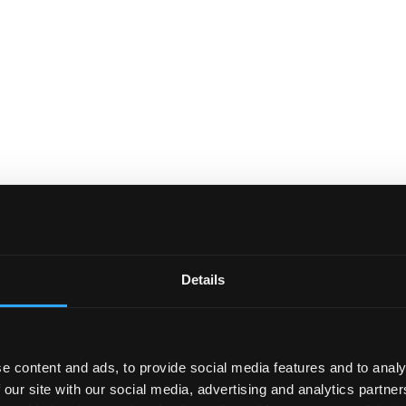
Details
De mest populære ManageEngine produkte
ks- og serverydeevne, cloud-overvågning og streaming-telemetri i ét sam
e content and ads, to provide social media features and to analy
 our site with our social media, advertising and analytics partn