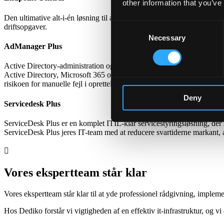
other information that you’ve
Den ultimative alt-i-én løsning til administration og sikkerhed af en
Consent
driftsopgaver.
Necessary
Selection
AdManager Plus
Active Directory-administration og -automatisering uden besvær. ADMa
Active Directory, Microsoft 365 og Exchange fra ét samlet dashboard.
risikoen for manuelle fejl i oprettelsen.
Deny
Servicedesk Plus
ServiceDesk Plus er en komplet ITIL-klar servicestyringsløsning, der s
ServiceDesk Plus jeres IT-team med at reducere svartiderne markant, 

Vores ekspertteam står klar
Vores ekspertteam står klar til at yde professionel rådgivning, imple
Hos Dediko forstår vi vigtigheden af en effektiv it-infrastruktur, og vi e