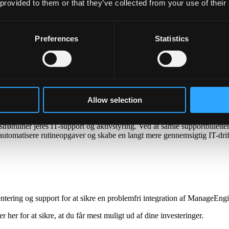
 provided to them or that they’ve collected from your use of their
dpoints. Styr, patch og beskyt Windows, Mac, Linux og mobile enheder fr
Preferences
Statistics
nager Plus fjerner det manuelle besvær fra jeres daglige AD-drift. Løs
 Med automatiserede workflows, smarte skabeloner og sikker delegation 
Allow selection
trømliner jeres IT-support og aktivstyring. Ved at samle supportbillett
automatisere rutineopgaver og skabe en langt mere gennemsigtig IT-drif
mentering og support for at sikre en problemfri integration af ManageEng
r her for at sikre, at du får mest muligt ud af dine investeringer.