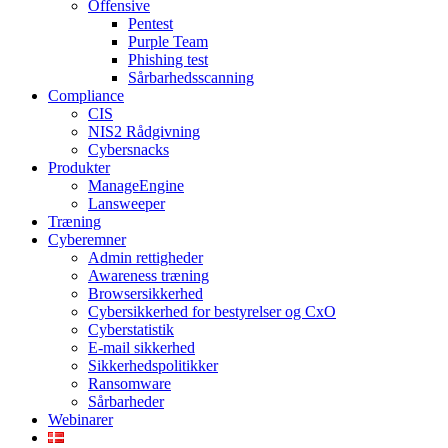
Offensive
Pentest
Purple Team
Phishing test
Sårbarhedsscanning
Compliance
CIS
NIS2 Rådgivning
Cybersnacks
Produkter
ManageEngine
Lansweeper
Træning
Cyberemner
Admin rettigheder
Awareness træning
Browsersikkerhed
Cybersikkerhed for bestyrelser og CxO
Cyberstatistik
E-mail sikkerhed
Sikkerhedspolitikker
Ransomware
Sårbarheder
Webinarer