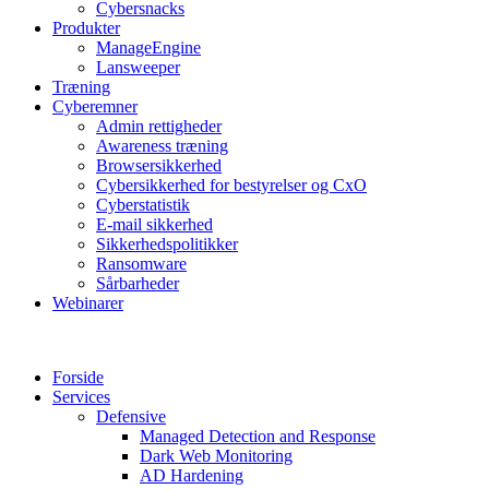
Cybersnacks
Produkter
ManageEngine
Lansweeper
Træning
Cyberemner
Admin rettigheder
Awareness træning
Browsersikkerhed
Cybersikkerhed for bestyrelser og CxO
Cyberstatistik
E-mail sikkerhed
Sikkerhedspolitikker
Ransomware
Sårbarheder
Webinarer
Forside
Services
Defensive
Managed Detection and Response
Dark Web Monitoring
AD Hardening