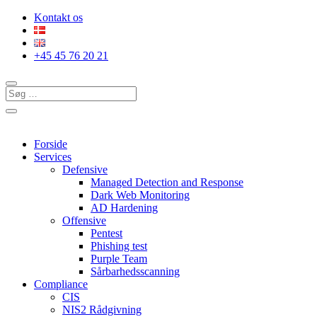
Kontakt os
+45 45 76 20 21
Forside
Services
Defensive
Managed Detection and Response
Dark Web Monitoring
AD Hardening
Offensive
Pentest
Phishing test
Purple Team
Sårbarhedsscanning
Compliance
CIS
NIS2 Rådgivning