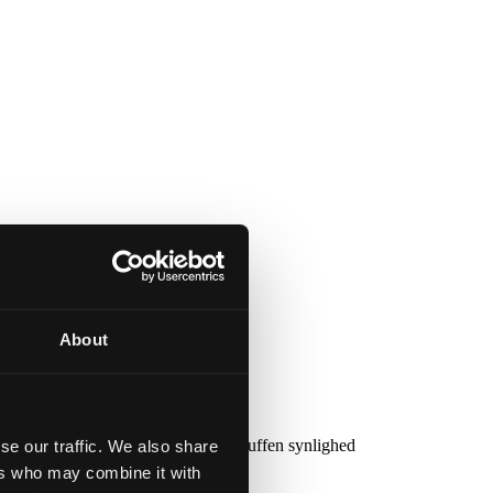
About
r
let, AI-drevet interface for uovertruffen synlighed
se our traffic. We also share
ers who may combine it with