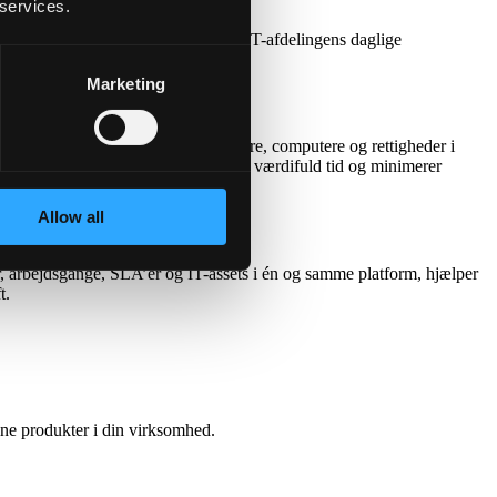
 services.
a én central konsol, og automatisér IT-afdelingens daglige
Marketing
ningen lader jer administrere brugere, computere og rettigheder i
til f.eks. HR, sparer IT-afdelingen værdifuld tid og minimerer
Allow all
er, arbejdsgange, SLA’er og IT-assets i én og samme platform, hjælper
t.
ine produkter i din virksomhed.