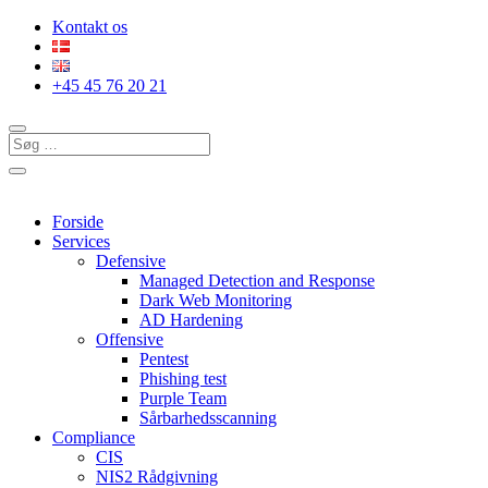
Kontakt os
+45 45 76 20 21
Forside
Services
Defensive
Managed Detection and Response
Dark Web Monitoring
AD Hardening
Offensive
Pentest
Phishing test
Purple Team
Sårbarhedsscanning
Compliance
CIS
NIS2 Rådgivning