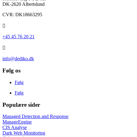
DK-2620 Albertslund
CVR: DK18663295

+45 45 76 20 21

info@dediko.dk
Følg os
Følg
Følg
Populære sider
Managed Detection and Response
ManageEngine
CIS Analyse
Dark Web Monitoring