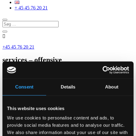
+ 45 45 76 20 21

+45 45 76 20 21
services – offensive
Sårbarhedsscanning
Consent
Details
About
Forside
/
Services
/
Sårbarhedsscanning
Find de åbne vinduer, før tyven gør det
This website uses cookies
Hver eneste dag opdages der nye sikkerhedshuller i den software og
We use cookies to personalise content and ads, to
hardware, jeres virksomhed er afhængig af. En firewall, der var
provide social media features and to analyse our traffic.
sikker i går, kan have en kritisk sårbarhed i dag.
We also share information about your use of our site with
Sårbarhedsscanning
er jeres automatiserede vagtværn, der