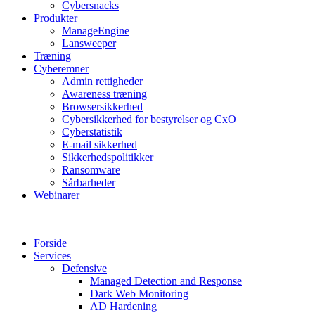
Cybersnacks
Produkter
ManageEngine
Lansweeper
Træning
Cyberemner
Admin rettigheder
Awareness træning
Browsersikkerhed
Cybersikkerhed for bestyrelser og CxO
Cyberstatistik
E-mail sikkerhed
Sikkerhedspolitikker
Ransomware
Sårbarheder
Webinarer
Forside
Services
Defensive
Managed Detection and Response
Dark Web Monitoring
AD Hardening