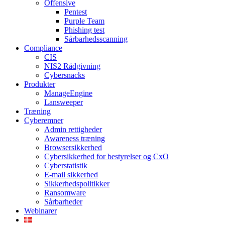
Offensive
Pentest
Purple Team
Phishing test
Sårbarhedsscanning
Compliance
CIS
NIS2 Rådgivning
Cybersnacks
Produkter
ManageEngine
Lansweeper
Træning
Cyberemner
Admin rettigheder
Awareness træning
Browsersikkerhed
Cybersikkerhed for bestyrelser og CxO
Cyberstatistik
E-mail sikkerhed
Sikkerhedspolitikker
Ransomware
Sårbarheder
Webinarer