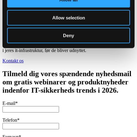
U
Har I overblik over, hvor jeres systemer
Allow selection
har åbne sikkerhedshuller lige nu?
Deny
Kontakt os for en uforpligtende dialog om, hvordan vores
Sårbarhedsscanning kan identificere og prioritere kritiske svagheder
i jeres it-infrastruktur, før de bliver udnyttet.
Kontakt os
Tilmeld dig vores spændende nyhedsmail
om gratis webinarer og produktnyheder
indenfor IT-sikkerheds trends i 2026.
E-mail*
Telefon*
Fornavn*