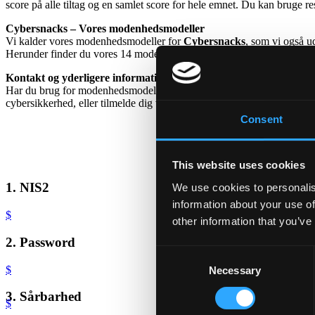
score på alle tiltag og en samlet score for hele emnet. Du kan bruge resul
Cybersnacks – Vores modenhedsmodeller
Vi kalder vores modenhedsmodeller for
Cybersnacks
, som vi også u
Herunder finder du vores 14 modenhedsmodeller. Listen er ikke udtøm
Kontakt og yderligere information
Har du brug for modenhedsmodeller, som ikke er at finde på siden, kan 
cybersikkerhed, eller tilmelde dig vores
gratis webinarer
.
Consent
This website uses cookies
1. NIS2
We use cookies to personalis
information about your use of
$
other information that you’ve
2. Password
Consent
$
Necessary
Selection
3. Sårbarhed
$