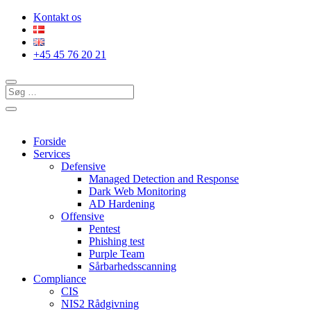
Kontakt os
+45 45 76 20 21
Forside
Services
Defensive
Managed Detection and Response
Dark Web Monitoring
AD Hardening
Offensive
Pentest
Phishing test
Purple Team
Sårbarhedsscanning
Compliance
CIS
NIS2 Rådgivning