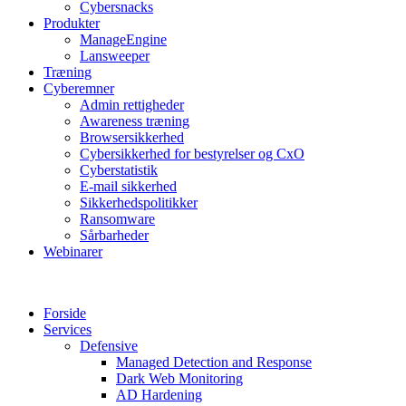
Cybersnacks
Produkter
ManageEngine
Lansweeper
Træning
Cyberemner
Admin rettigheder
Awareness træning
Browsersikkerhed
Cybersikkerhed for bestyrelser og CxO
Cyberstatistik
E-mail sikkerhed
Sikkerhedspolitikker
Ransomware
Sårbarheder
Webinarer
Forside
Services
Defensive
Managed Detection and Response
Dark Web Monitoring
AD Hardening