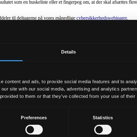
tatet som en huskeliste eller et fingerpeg om, at der skal afsættes flere r
ddeler til deltagerne på vores månedlige
cybersikkerhedswebinarer
.
mende da vi udvikler kontinuerligt nye modeller.
du altid skrive direkte til
Christian Schmidt
. Du er også velkommen ti
Details
Se vores Cybersnacks
e content and ads, to provide social media features and to analy
 our site with our social media, advertising and analytics partn
 provided to them or that they’ve collected from your use of their
Preferences
Statistics