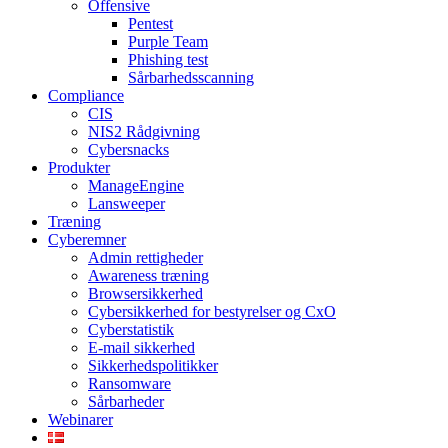
Offensive
Pentest
Purple Team
Phishing test
Sårbarhedsscanning
Compliance
CIS
NIS2 Rådgivning
Cybersnacks
Produkter
ManageEngine
Lansweeper
Træning
Cyberemner
Admin rettigheder
Awareness træning
Browsersikkerhed
Cybersikkerhed for bestyrelser og CxO
Cyberstatistik
E-mail sikkerhed
Sikkerhedspolitikker
Ransomware
Sårbarheder
Webinarer