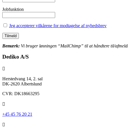
Jobfunktion
Jeg accepterer vilkårene for modtagelse af nyhedsbrev
Bemærk:
Vi bruger løsningen “MailChimp” til at håndtere til/afmeldin
Dediko A/S

Herstedvang 14, 2. sal
DK-2620 Albertslund
CVR: DK18663295

+45 45 76 20 21
