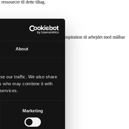
essourcer til dette tiltag.
l at se vores
CIS analyser
for mere inspiration til arbejdet med målbar
About
se our traffic. We also share
ers who may combine it with
 services.
Marketing