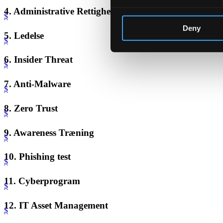
4. Administrative Rettigheder
$
Deny
5. Ledelse
$
6. Insider Threat
$
7. Anti-Malware
$
8. Zero Trust
$
9. Awareness Træning
$
10. Phishing test
$
11. Cyberprogram
$
12. IT Asset Management
$