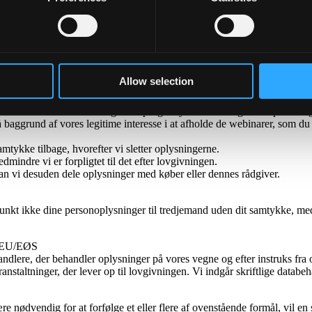
interesser (GDPR art. 6, stk. 1, litra f).
n sidste aftale med den virksomhed, du repræsenterer (licens, service e
jdspartnere, deler vi i de fleste tilfælde dine oplysninger med vores le
indre vi er forpligtet til det efter lovgivningen.
 kan vi dele oplysninger med køber eller dennes rådgiver.
Allow selection
ringer om produktnyt
er om produktnyt, vil du blive bedt om at give oplysninger som f.eks. n
s webinarer samt sende dig efterspurgte nyhedsbreve og/eller opdateri
ggrund af vores legitime interesse i at afholde de webinarer, som du har
tykke tilbage, hvorefter vi sletter oplysningerne.
indre vi er forpligtet til det efter lovgivningen.
 kan vi desuden dele oplysninger med køber eller dennes rådgiver.
t ikke dine personoplysninger til tredjemand uden dit samtykke, medmindr
or EU/EØS
ndlere, der behandler oplysninger på vores vegne og efter instruks fra
ranstaltninger, der lever op til lovgivningen. Vi indgår skriftlige datab
re nødvendig for at forfølge et eller flere af ovenstående formål, vil e