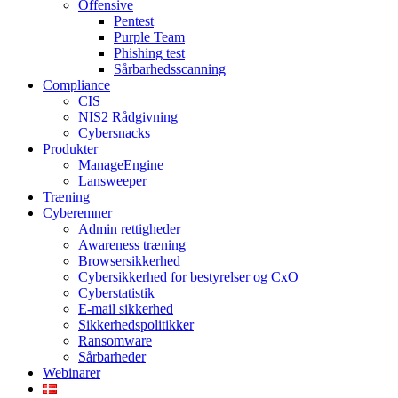
Offensive
Pentest
Purple Team
Phishing test
Sårbarhedsscanning
Compliance
CIS
NIS2 Rådgivning
Cybersnacks
Produkter
ManageEngine
Lansweeper
Træning
Cyberemner
Admin rettigheder
Awareness træning
Browsersikkerhed
Cybersikkerhed for bestyrelser og CxO
Cyberstatistik
E-mail sikkerhed
Sikkerhedspolitikker
Ransomware
Sårbarheder
Webinarer