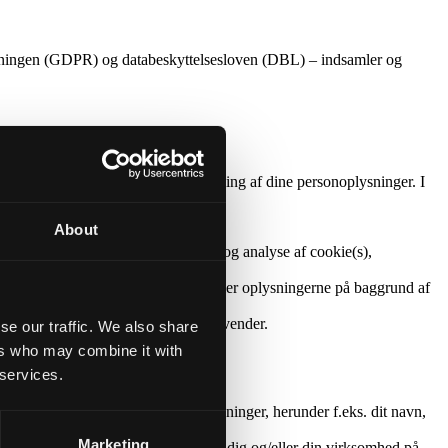
rdningen (GDPR) og databeskyttelsesloven (DBL) – indsamler og
eller kommentarer til vores behandling af dine personoplysninger. I
About
ks. være IP-adresse, information og analyse af cookie(s),
optimere sidens funktion. Vi behandler oplysningerne på baggrund af
de forskellige typer cookies, vi anvender.
se our traffic. We also share
ers who may combine it with
 services.
virksomhed samt dine kontaktoplysninger, herunder f.eks. dit navn,
Marketing
esvare din henvendelse og servicere dig og/eller din virksomhed på