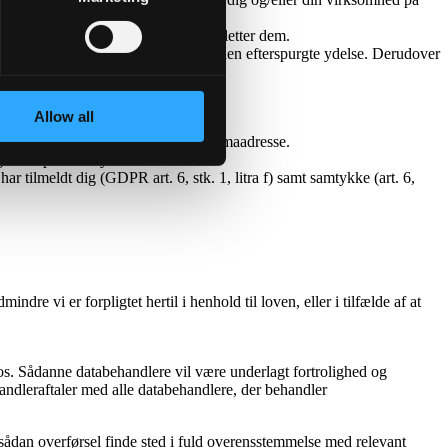
ller implementering), hvorefter vi sletter dem.
verandører med henblik på levering af den efterspurgte ydelse. Derudover
Allow all
avn, titel, kontaktoplysninger og firmaadresse.
nger om produktnyt.
 tilmeldt dig (GDPR art. 6, stk. 1, litra f) samt samtykke (art. 6,
e vi er forpligtet hertil i henhold til loven, eller i tilfælde af at
 os. Sådanne databehandlere vil være underlagt fortrolighed og
ehandleraftaler med alle databehandlere, der behandler
n sådan overførsel finde sted i fuld overensstemmelse med relevant