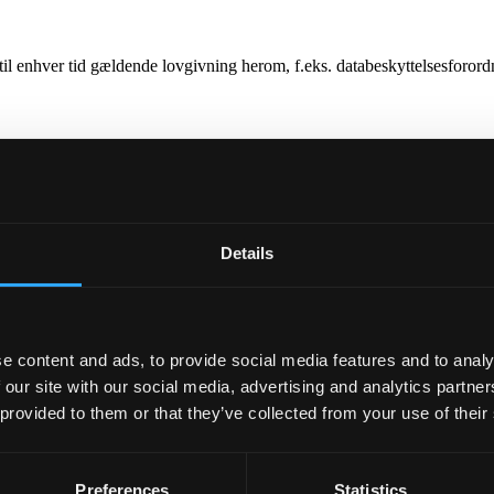
il enhver tid gældende lovgivning herom, f.eks. databeskyttelsesforo
oduktnyt
tigheder du har, og hvordan du kan kontakte os, hvis du har spørgsmål 
 beskrevet vores brug af cookies.
Details
samler vi oplysninger om dig og din brug af hjemmesiden. Det kan f.e
en.
oplevelse af hjemmesiden, herunder analysere denne med henblik på at 
ål, brug af første- og tredjepartscookies samt opbevaringsperioden for 
e content and ads, to provide social media features and to analy
disse tredjeparter.
 our site with our social media, advertising and analytics partn
 provided to them or that they’ve collected from your use of their
åsom navn, adresse, e-mailadresse, telefonnummer, mv.
omhed, hvor du er ansat, behandler vi desuden oplysninger om navn på 
Preferences
Statistics
del af den aftale, som du eller din virksomhed indgår med os samt at b