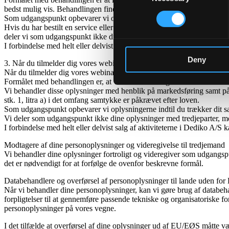
bedst mulig vis. Behandlingen finder sted på baggrund af disse legitime 
Som udgangspunkt opbevarer vi oplysningerne i 2 år efter udløbet af de
Hvis du har bestilt en service eller et produkt fra en af vores samarbe
deler vi som udgangspunkt ikke dine oplysninger med tredjeparter, medm
I forbindelse med helt eller delvist salg af aktiviteterne i Dediko A/S
Deny
3. Når du tilmelder dig vores webinarer, nyhedsbreve og/eller opdate
Når du tilmelder dig vores webinarer, nyhedsbreve og/eller opdatering
Formålet med behandlingen er, at vi kan afholde og administrere vore
Vi behandler disse oplysninger med henblik på markedsføring samt på ba
stk. 1, litra a) i det omfang samtykke er påkrævet efter loven.
Som udgangspunkt opbevarer vi oplysningerne indtil du trækker dit sam
Vi deler som udgangspunkt ikke dine oplysninger med tredjeparter, medm
I forbindelse med helt eller delvist salg af aktiviteterne i Dediko A/S
Modtagere af dine personoplysninger og videregivelse til tredjemand
Vi behandler dine oplysninger fortroligt og videregiver som udgangspunk
det er nødvendigt for at forfølge de ovenfor beskrevne formål.
Databehandlere og overførsel af personoplysninger til lande uden f
Når vi behandler dine personoplysninger, kan vi gøre brug af databeha
forpligtelser til at gennemføre passende tekniske og organisatoriske fo
personoplysninger på vores vegne.
I det tilfælde at overførsel af dine oplysninger ud af EU/EØS måtte væ