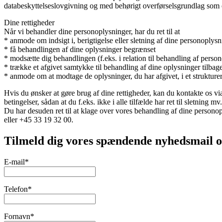
databeskyttelseslovgivning og med behørigt overførselsgrundlag so
Dine rettigheder
Når vi behandler dine personoplysninger, har du ret til at
* anmode om indsigt i, berigtigelse eller sletning af dine personoplys
* få behandlingen af dine oplysninger begrænset
* modsætte dig behandlingen (f.eks. i relation til behandling af person
* trække et afgivet samtykke til behandling af dine oplysninger tilbage 
* anmode om at modtage de oplysninger, du har afgivet, i et strukturer
Hvis du ønsker at gøre brug af dine rettigheder, kan du kontakte os v
betingelser, sådan at du f.eks. ikke i alle tilfælde har ret til sletning mv.
Du har desuden ret til at klage over vores behandling af dine personop
eller +45 33 19 32 00.
Tilmeld dig vores spændende nyhedsmail o
E-mail*
Telefon*
Fornavn*