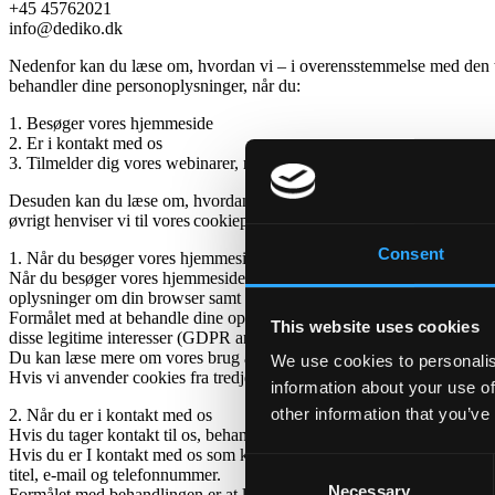
+45 45762021
info@dediko.dk
Nedenfor kan du læse om, hvordan vi – i overensstemmelse med den t
behandler dine personoplysninger, når du:
1. Besøger vores hjemmeside
2. Er i kontakt med os
3. Tilmelder dig vores webinarer, nyhedsbreve og opdateringer om pr
Desuden kan du læse om, hvordan vi deler dine oplysninger, hvilke ret
øvrigt henviser vi til vores cookiepolitik nederst på siden, hvor vi har
Consent
1. Når du besøger vores hjemmeside
Når du besøger vores hjemmeside www.dediko.dk (”Hjemmesiden”), ind
oplysninger om din browser samt din færden og adfærd på hjemmesid
Formålet med at behandle dine oplysninger er at optimere din bruger
This website uses cookies
disse legitime interesser (GDPR art. 6, stk. 1, litra f).
Du kan læse mere om vores brug af cookies nedenfor, herunder om form
We use cookies to personalis
Hvis vi anvender cookies fra tredjeparter, kan vi dele oplysninger med 
information about your use of
other information that you’ve
2. Når du er i kontakt med os
Hvis du tager kontakt til os, behandler vi dine kontaktoplysninger, s
Hvis du er I kontakt med os som kontaktperson på vegne af den virks
Consent
titel, e-mail og telefonnummer.
Necessary
Selection
Formålet med behandlingen er at levere vores ydelse og opfylde vores 