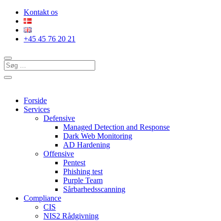
Kontakt os
+45 45 76 20 21
Forside
Services
Defensive
Managed Detection and Response
Dark Web Monitoring
AD Hardening
Offensive
Pentest
Phishing test
Purple Team
Sårbarhedsscanning
Compliance
CIS
NIS2 Rådgivning