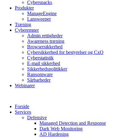
Cybersnacks
Produkter
ManageEngine
Lansweeper
Træning
Cyberemner
Admin rettigheder
Awareness træning
Browsersikkerhed
Cybersikkerhed for bestyrelser og CxO
Cyberstatistik
E-mail sikkerhed
Sikkerhedspolitikker
Ransomware
Sårbarheder
Webinarer
Forside
Services
Defensive
Managed Detection and Response
Dark Web Monitoring
AD Hardening