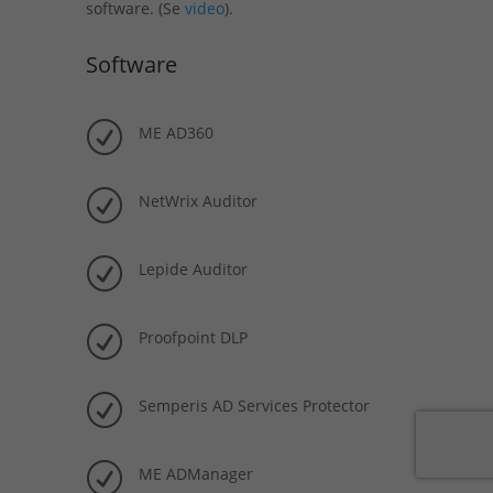
software. (Se
video
).
Software
R
ME AD360
R
NetWrix Auditor
R
Lepide Auditor
R
Proofpoint DLP
R
Semperis AD Services Protector
R
ME ADManager