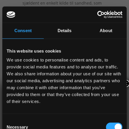
sjældent en enkelt kilde til sandhed, som
virksomhedsaktiver er ikke altid klargjort
eller installeret af it-afdelingen.Det
Virkeligheden er, at en række forskellige
kilder skal “crowd-sourced” for at
Consent
Details
About
bestemme en høj tillidantal
virksomhedsaktiver. Virksomheder kan
aktivt scanne regelmæssigt ved at sende
This website uses cookies
en række forskellige pakketyper for at
We use cookies to personalise content and ads, to
identificere aktiver forbundet med
provide social media features and to analyse our traffic.
netværk. Ud over aktivkilder nævnt
We also share information about your use of our site with
ovenfor for små virksomheder,
our social media, advertising and analytics partners who
større virksomheder kan indsamle data
×
may combine it with other information that you’ve
fra cloud-portaler og logfiler fra
provided to them or that they’ve collected from your use
virksomhedsplatforme som f.eks som:
of their services.
Active Directory (AD), Single Sign-On
Tilmeld dig vores GRATIS
(SSO), Multi-Factor Authentication
webinarer om Cybertrusler & IT-
(MFA), Virtual Private Network (VPN),
sikkerhedstrends i 2026
Consent
Intrusion Detection Systems (IDS) eller
Necessary
Selection
Deep Packet Inspektion (DPI), Mobile