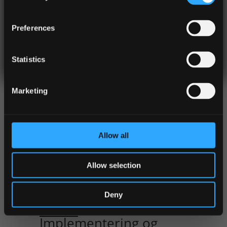
Device Management (MDM) og
sårbarhedsscanning værktøjer.
Tilmeld
Preferences
Ejendomsbeholdningsdatabaser,
indkøbsordresporing og lokal inventar
lister er andre datakilder til at
Statistics
bestemme, hvilke enheder der er
tilsluttet. Der er værktøjer og metoder,
Marketing
der normaliserer disse data for at
identificere enheder, der er unikke
blandt disse kilder.
Allow all
Allow selection
Deny
CIS #2
:
Implementering og