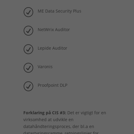
R
ME Data Security Plus
R
NetWrix Auditor
R
Lepide Auditor
R
Varonis
R
Proofpoint DLP
Forklaring på CIS #3:
Det er vigtigt for en
virksomhed at udvikle en
datahåndteringsproces, der bl.a en
datastyringsramme, retningslinjer for