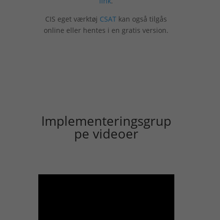
link
.
CIS eget værktøj
CSAT
kan også tilgås
online eller hentes i en gratis version.
Implementeringsgrup
pe videoer