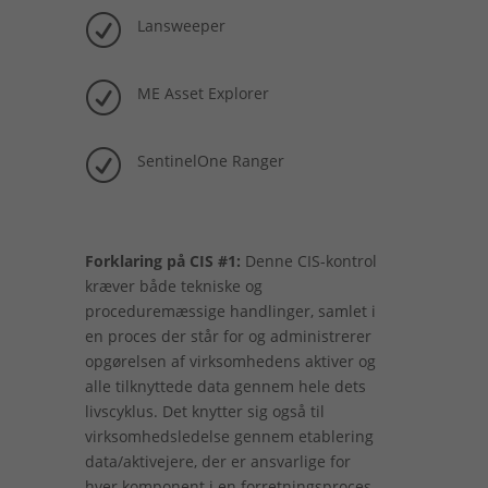
R
Lansweeper
R
ME Asset Explorer
R
SentinelOne Ranger
Forklaring på CIS #1:
Denne CIS-kontrol
kræver både tekniske og
proceduremæssige handlinger, samlet i
en proces der står for og administrerer
opgørelsen af ​​virksomhedens aktiver og
alle tilknyttede data gennem hele dets
livscyklus. Det knytter sig også til
virksomhedsledelse gennem etablering
data/aktivejere, der er ansvarlige for
hver komponent i en forretningsproces.