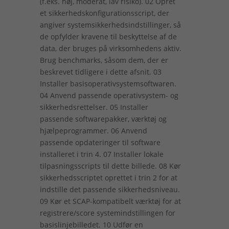
(f.eks. høj, moderat, lav risiko). 02 Opret
et sikkerhedskonfigurationsscript, der
angiver systemsikkerhedsindstillinger, så
de opfylder kravene til beskyttelse af de
data, der bruges på virksomhedens aktiv.
Brug benchmarks, såsom dem, der er
beskrevet tidligere i dette afsnit. 03
Installer basisoperativsystemsoftwaren.
04 Anvend passende operativsystem- og
sikkerhedsrettelser. 05 Installer
passende softwarepakker, værktøj og
hjælpeprogrammer. 06 Anvend
passende opdateringer til software
installeret i trin 4. 07 Installer lokale
tilpasningsscripts til dette billede. 08 Kør
sikkerhedsscriptet oprettet i trin 2 for at
indstille det passende sikkerhedsniveau.
09 Kør et SCAP-kompatibelt værktøj for at
registrere/score systemindstillingen for
basislinjebilledet. 10 Udfør en